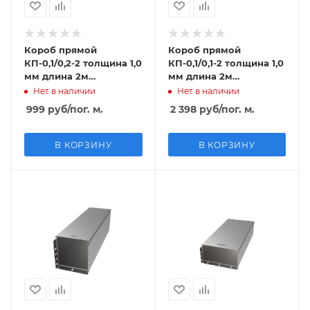
Короб прямой
Короб прямой
КП-0,1/0,2-2 толщина 1,0
КП-0,1/0,1-2 толщина 1,0
мм длина 2м
мм длина 2м
оцинкованный
нержавеющая сталь
Нет в наличии
Нет в наличии
999
руб
/пог. м.
2 398
руб
/пог. м.
В КОРЗИНУ
В КОРЗИНУ