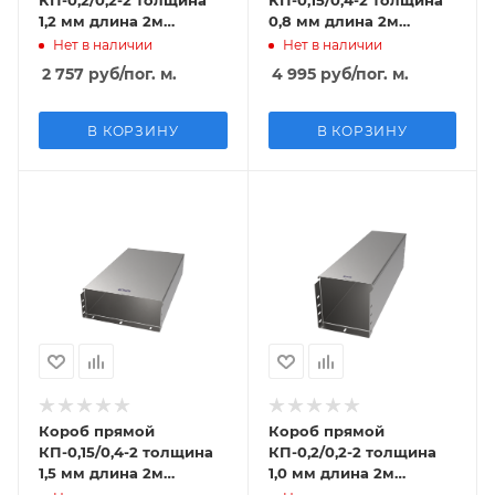
1,2 мм длина 2м
0,8 мм длина 2м
крашенный
нержавеющая сталь
Нет в наличии
Нет в наличии
2 757
руб
/пог. м.
4 995
руб
/пог. м.
В КОРЗИНУ
В КОРЗИНУ
Короб прямой
Короб прямой
КП-0,15/0,4-2 толщина
КП-0,2/0,2-2 толщина
1,5 мм длина 2м
1,0 мм длина 2м
горячий цинк
нержавеющая сталь