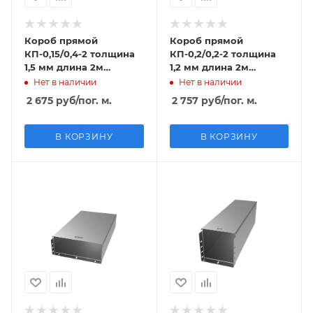
Короб прямой
Короб прямой
КП-0,15/0,4-2 толщина
КП-0,2/0,2-2 толщина
1,5 мм длина 2м
1,2 мм длина 2м
оцинкованный
горячий цинк
Нет в наличии
Нет в наличии
2 675
руб
/пог. м.
2 757
руб
/пог. м.
В КОРЗИНУ
В КОРЗИНУ