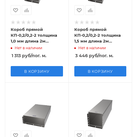
Короб прямой
Короб прямой
КП-0,2/0,2-2 толщина
КП-0,2/0,2-2 толщина
1,0 мм длина 2м
1,5 мм длина 2м
оцинкованный
горячий цинк
Нет в наличии
Нет в наличии
1 313
руб
/пог. м.
3 446
руб
/пог. м.
В КОРЗИНУ
В КОРЗИНУ