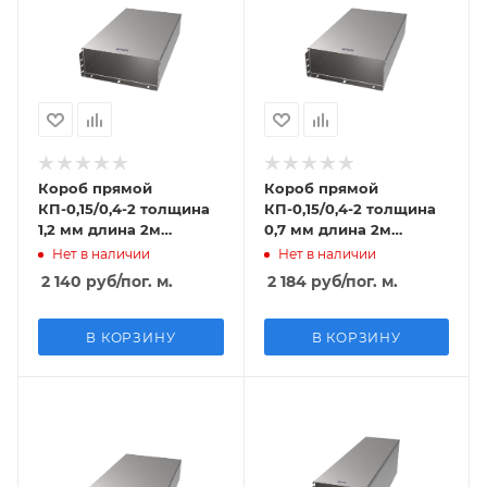
Короб прямой
Короб прямой
КП-0,15/0,4-2 толщина
КП-0,15/0,4-2 толщина
1,2 мм длина 2м
0,7 мм длина 2м
оцинкованный
крашенный
Нет в наличии
Нет в наличии
2 140
руб
/пог. м.
2 184
руб
/пог. м.
В КОРЗИНУ
В КОРЗИНУ