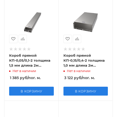
Короб прямой
Короб прямой
КП-0,05/0,1-2 толщина
КП-0,15/0,4-2 толщина
1,5 мм длина 2м
1,0 мм длина 2м
горячий цинк
крашенный
Нет в наличии
Нет в наличии
1 385
руб
/пог. м.
3 122
руб
/пог. м.
В КОРЗИНУ
В КОРЗИНУ