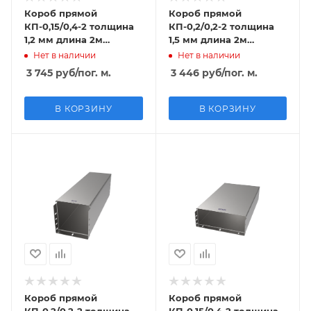
Короб прямой
Короб прямой
КП-0,15/0,4-2 толщина
КП-0,2/0,2-2 толщина
1,2 мм длина 2м
1,5 мм длина 2м
горячий цинк
крашенный
Нет в наличии
Нет в наличии
3 745
руб
/пог. м.
3 446
руб
/пог. м.
В КОРЗИНУ
В КОРЗИНУ
Короб прямой
Короб прямой
КП-0,2/0,2-2 толщина
КП-0,15/0,4-2 толщина