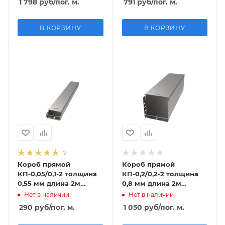
1 798
руб
/пог. м.
791
руб
/пог. м.
В КОРЗИНУ
В КОРЗИНУ
2
Короб прямой
Короб прямой
КП-0,05/0,1-2 толщина
КП-0,2/0,2-2 толщина
0,55 мм длина 2м
0,8 мм длина 2м
оцинкованный
оцинкованный
Нет в наличии
Нет в наличии
290
руб
/пог. м.
1 050
руб
/пог. м.