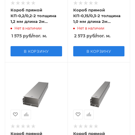
Короб прямой
Короб прямой
КП-0,2/0,2-2 толщина
КП-0,15/0,3-2 толщина
1,2 мм длина 2м
1,0 мм длина 2м
оцинкованный
крашенный
Нет в наличии
Нет в наличии
1 575
руб
/пог. м.
2 573
руб
/пог. м.
В КОРЗИНУ
В КОРЗИНУ
Короб прямой
Короб прямой