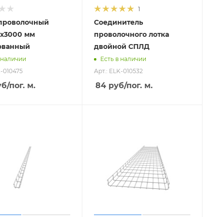
1
 проволочный
Соединитель
х3000 мм
проволочного лотка
ованный
двойной СПЛД
 наличии
Есть в наличии
K-010475
Арт.: ELK-010532
уб
/пог. м.
84
руб
/пог. м.