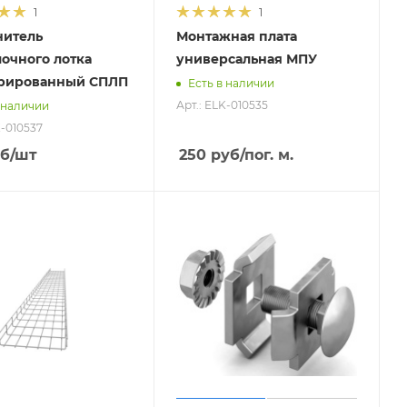
1
1
нитель
Монтажная плата
очного лотка
универсальная МПУ
рированный СПЛП
Есть в наличии
Арт.: ELK-010535
 наличии
K-010537
б
/шт
250
руб
/пог. м.