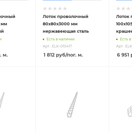
лочный
Лоток проволочный
Лоток
 мм
80х80х3000 мм
100х10
ый
нержавеющая сталь
краше
и
Есть в наличии
Есть в
Арт.: ELK-010417
Арт.: EL
. м.
1 812
руб
/пог. м.
6 951