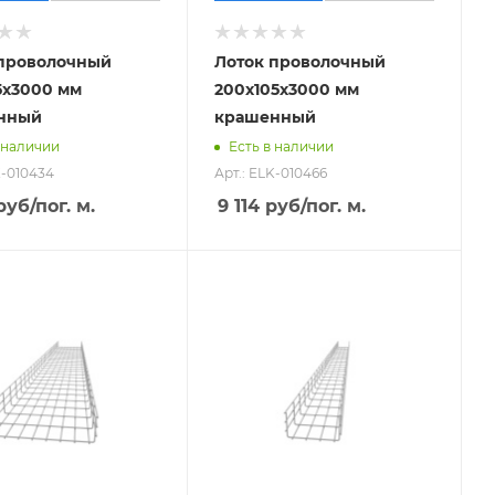
 проволочный
Лоток проволочный
5х3000 мм
200х105х3000 мм
нный
крашенный
 наличии
Есть в наличии
K-010434
Арт.: ELK-010466
руб
/пог. м.
9 114
руб
/пог. м.