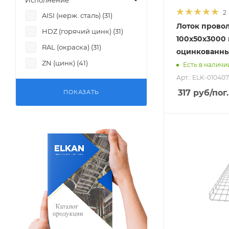
Исполнение
2
AISI (нерж. сталь) (
31
)
Лоток прово
HDZ (горячий цинк) (
31
)
100х50х3000
RAL (окраска) (
31
)
оцинкованн
ZN (цинк) (
41
)
Есть в наличи
Арт.: ELK-010407
317
руб
/пог.
ПОКАЗАТЬ