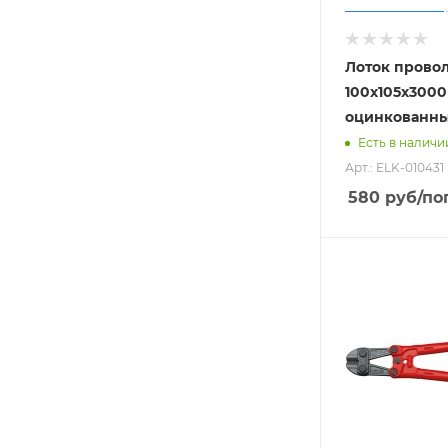
Лоток прово
100х105х3000
оцинкованн
Есть в наличи
Арт.: ELK-010431
580
руб
/пог