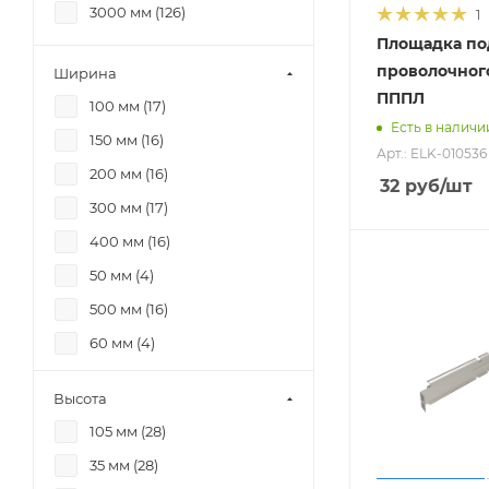
3000 мм (
126
)
1
Площадка по
проволочног
Ширина
ПППЛ
100 мм (
17
)
Есть в наличи
150 мм (
16
)
Арт.: ELK-010536
200 мм (
16
)
32
руб
/шт
300 мм (
17
)
400 мм (
16
)
50 мм (
4
)
500 мм (
16
)
60 мм (
4
)
600 мм (
12
)
Высота
70 мм (
4
)
105 мм (
28
)
80 мм (
4
)
35 мм (
28
)