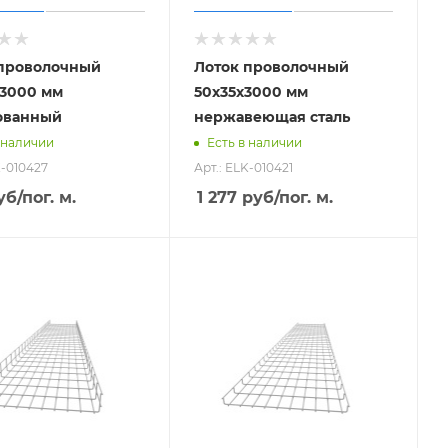
 проволочный
Лоток проволочный
3000 мм
50х35х3000 мм
ованный
нержавеющая сталь
 наличии
Есть в наличии
K-010427
Арт.: ELK-010421
уб
/пог. м.
1 277
руб
/пог. м.