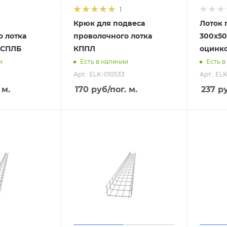
1
Крюк для подвеса
Лоток
о лотка
проволочного лотка
300х50
 СПЛБ
КППЛ
оцинк
и
Есть в наличии
Есть в
Арт.: ELK-010533
Арт.: EL
 м.
170
руб
/пог. м.
237
р