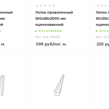
лочный
Лоток проволочный
Лоток
 мм
300х85х3000 мм
50х35х
ый
оцинкованный
оцинк
и
Есть в наличии
Есть в
Арт.: ELK-010467
Арт.: EL
 м.
599
руб
/пог. м.
220
р