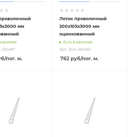
 проволочный
Лоток проволочный
5х3000 мм
200х105х3000 мм
ованный
оцинкованный
 наличии
Есть в наличии
K-010487
Арт.: ELK-010463
уб
/пог. м.
762
руб
/пог. м.