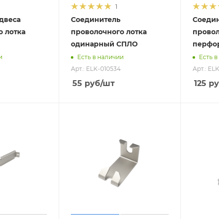
1
двеса
Соединитель
Соеди
о лотка
проволочного лотка
провол
одинарный СПЛО
перфо
и
Есть в наличии
Есть в
Арт.: ELK-010534
Арт.: EL
55
руб
/шт
125
ру