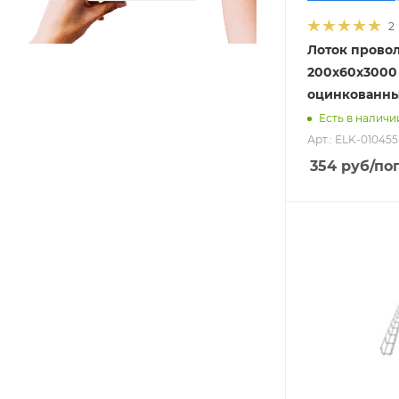
2
Лоток прово
200х60х3000
оцинкованн
Есть в наличи
Арт.: ELK-010455
354
руб
/пог