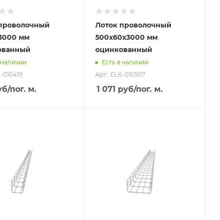
 проволочный
Лоток проволочный
3000 мм
500х60х3000 мм
ованный
оцинкованный
 наличии
Есть в наличии
K-010419
Арт.: ELK-010507
уб
/пог. м.
1 071
руб
/пог. м.