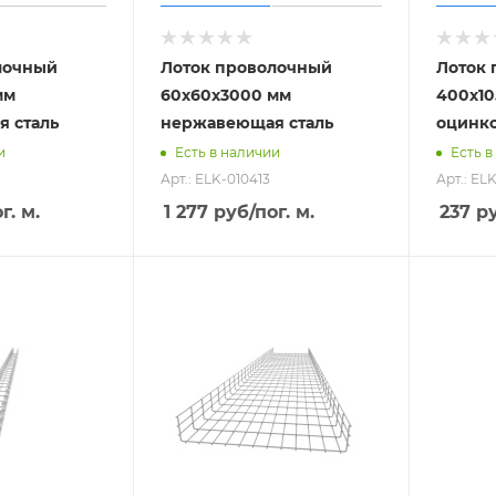
лочный
Лоток проволочный
Лоток
мм
60х60х3000 мм
400х10
 сталь
нержавеющая сталь
оцинк
и
Есть в наличии
Есть в
Арт.: ELK-010413
Арт.: EL
г. м.
1 277
руб
/пог. м.
237
р