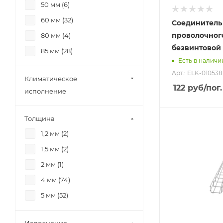
50 мм (
6
)
60 мм (
32
)
Соединитель
проволочног
80 мм (
4
)
безвинтовой
85 мм (
28
)
Есть в наличи
Арт.: ELK-010538
Климатическое
122
руб
/пог.
исполнение
Толщина
1,2 мм (
2
)
1,5 мм (
2
)
2 мм (
1
)
4 мм (
74
)
5 мм (
52
)