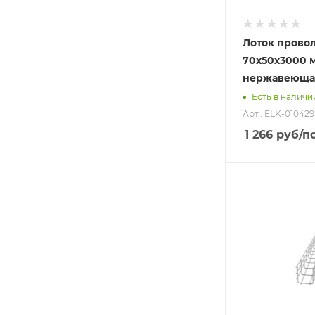
Лоток прово
70х50х3000 
нержавеющая
Есть в наличи
Арт.: ELK-010429
1 266
руб
/по