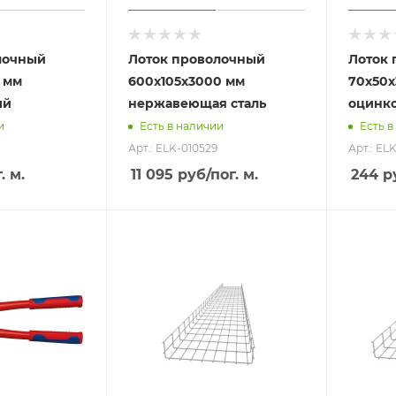
лочный
Лоток проволочный
Лоток
 мм
600х105х3000 мм
70х50х
ый
нержавеющая сталь
оцинк
и
Есть в наличии
Есть в
Арт.: ELK-010529
Арт.: EL
. м.
11 095
руб
/пог. м.
244
р