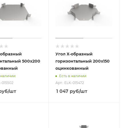
-образный
Угол Х-образный
нтальный 500х200
горизонтальный 200х150
ованный
оцинкованный
 наличии
Есть в наличии
K-015502
Арт.: ELK-015472
руб
/шт
1 047
руб
/шт