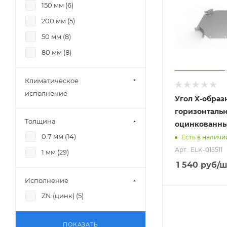
150 мм (
6
)
200 мм (
5
)
50 мм (
8
)
80 мм (
8
)
Климатическое
исполнение
Угол Х-обра
горизонталь
Толщина
оцинкованн
0.7 мм (
14
)
Есть в наличи
Арт.: ELK-015511
1 мм (
29
)
1 540
руб
/ш
Исполнение
ZN (цинк) (
5
)
ПОКАЗАТЬ