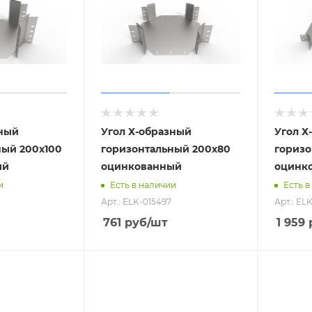
зный
Угол Х-образный
Угол Х
ный 200х100
горизонтальный 200х80
горизо
ый
оцинкованный
оцинк
и
Есть в наличии
Есть в
Арт.: ELK-015497
Арт.: EL
761
руб
/шт
1 959