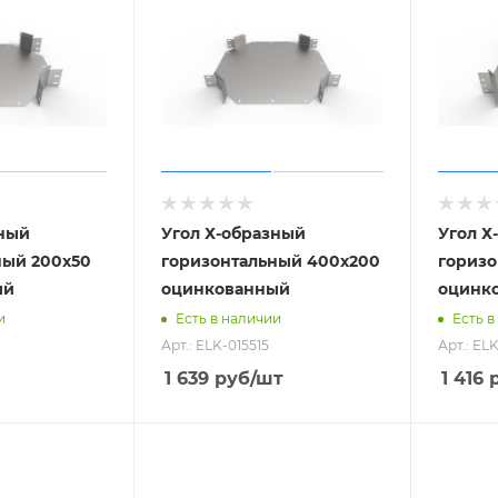
зный
Угол Х-образный
Угол Х
ный 200х50
горизонтальный 400х200
горизо
ый
оцинкованный
оцинк
и
Есть в наличии
Есть в
Арт.: ELK-015515
Арт.: EL
1 639
руб
/шт
1 416
р