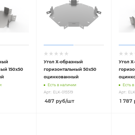
зный
Угол Х-образный
Угол Х
ый 150х50
горизонтальный 50х50
горизо
ый
оцинкованный
оцинк
и
Есть в наличии
Есть в
Арт.: ELK-015519
Арт.: EL
487
руб
/шт
1 787