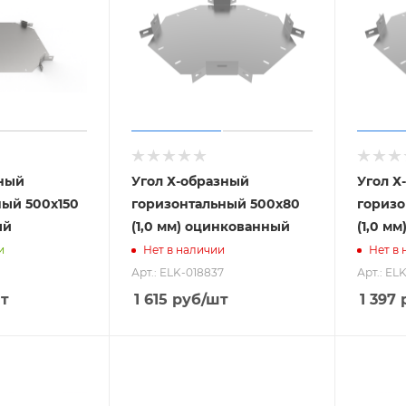
зный
Угол Х-образный
Угол Х
ный 500х150
горизонтальный 500х80
горизо
ый
(1,0 мм) оцинкованный
(1,0 м
и
Нет в наличии
Нет в
Арт.: ELK-018837
Арт.: EL
т
1 615
руб
/шт
1 397