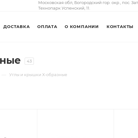
Московская обл, Богородский гор. окр., пос. За
Технопарк Успенский, 11.
ДОСТАВКА
ОПЛАТА
О КОМПАНИИ
КОНТАКТЫ
зные
43
—
Углы и крышки Х-образные