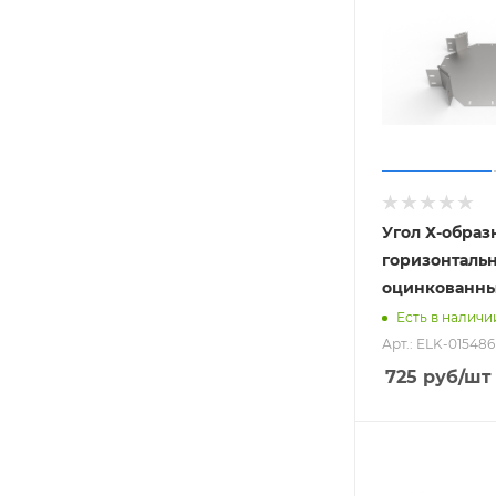
Угол Х-обра
горизонталь
оцинкованн
Есть в наличи
Арт.: ELK-015486
725
руб
/шт