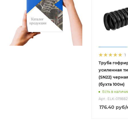
1
Труба гофри
усиленная т
(SN22) черна
(бухта 100м)
Есть в наличи
Арт.: ELK-019882
176.40
руб
/