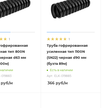
1
1
гофрированная
Труба гофрированная
ная тип 800N
усиленная тип 1100N
 черная d63 мм
(SN22) черная d90 мм
100м)
(бухта 89м)
 наличии
Есть в наличии
K-019883
Арт.: ELK-019885
руб
/м
366
руб
/м