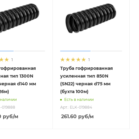
1
1
гофрированная
Труба гофрированная
ная тип 1300N
усиленная тип 850N
 черная d140 мм
(SN22) черная d75 мм
26м)
(бухта 100м)
 наличии
Есть в наличии
K-019888
Арт.: ELK-019884
0
руб
/м
261.60
руб
/м