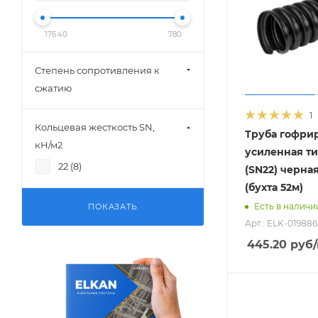
176.40
780
Степень сопротивления к
сжатию
1
Кольцевая жесткость SN,
Труба гофри
кН/м2
усиленная ти
22 (
8
)
(SN22) черная
(бухта 52м)
Есть в наличи
ПОКАЗАТЬ
Арт.: ELK-019886
445.20
руб