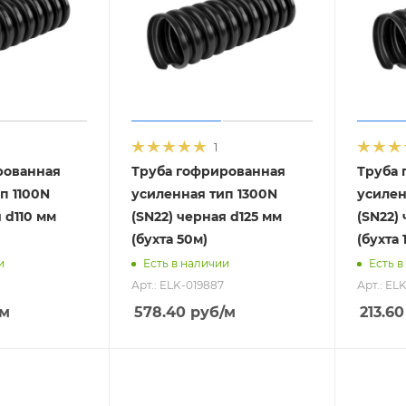
1
рованная
Труба гофрированная
Труба 
п 1100N
усиленная тип 1300N
усилен
 d110 мм
(SN22) черная d125 мм
(SN22)
(бухта 50м)
(бухта 
и
Есть в наличии
Есть в
Арт.: ELK-019887
Арт.: EL
/м
578.40
руб
/м
213.60