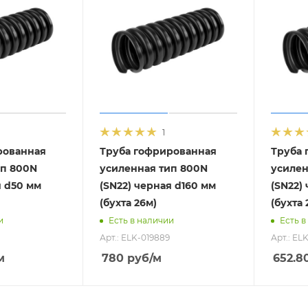
1
рованная
Труба гофрированная
Труба 
ип 800N
усиленная тип 800N
усилен
я d50 мм
(SN22) черная d160 мм
(SN22)
(бухта 26м)
(бухта 
и
Есть в наличии
Есть в
Арт.: ELK-019889
Арт.: EL
м
780
руб
/м
652.8