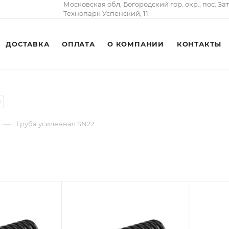
Московская обл, Богородский гор. окр., пос. За
Технопарк Успенский, 11.
ДОСТАВКА
ОПЛАТА
О КОМПАНИИ
КОНТАКТЫ
8
—
Труба усиленная SN22