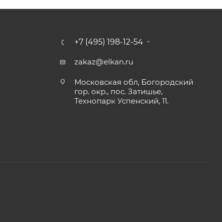
+7 (495) 198-12-54
zakaz@elkan.ru
Московская обл, Богородский
гор. окр., пос. Затишье,
Технопарк Успенский, 11.