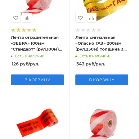
1
Лента оградительная
Лента сигнальная
«ЗЕБРА» 100мм
«Опасно ГАЗ» 200мм
"Стандарт" (рул.100м)
(рул.250м) толщина 35
толщина 50 мкм
мкм
Есть в наличии
Есть в наличии
126
руб
/рул.
543
руб
/рул.
В КОРЗИНУ
В КОРЗИНУ