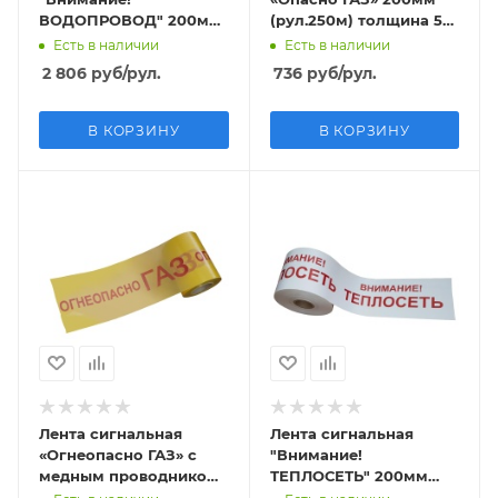
ВОДОПРОВОД" 200мм
(рул.250м) толщина 50
(рул.250м) толщина
мкм
Есть в наличии
Есть в наличии
200 мкм
2 806
руб
/рул.
736
руб
/рул.
В КОРЗИНУ
В КОРЗИНУ
Лента сигнальная
Лента сигнальная
«Огнеопасно ГАЗ» с
"Внимание!
медным проводником
ТЕПЛОСЕТЬ" 200мм
200мм (рул.250м)
(рул.250м) толщина