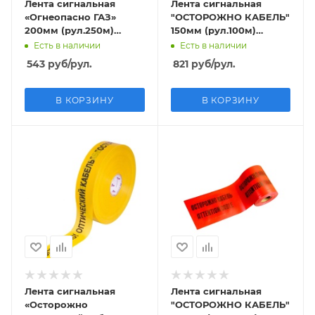
Лента сигнальная
Лента сигнальная
«Огнеопасно ГАЗ»
"ОСТОРОЖНО КАБЕЛЬ"
200мм (рул.250м)
150мм (рул.100м)
толщина 35 мкм
толщина 200 мкм
Есть в наличии
Есть в наличии
543
руб
/рул.
821
руб
/рул.
В КОРЗИНУ
В КОРЗИНУ
Лента сигнальная
Лента сигнальная
«Осторожно
"ОСТОРОЖНО КАБЕЛЬ"