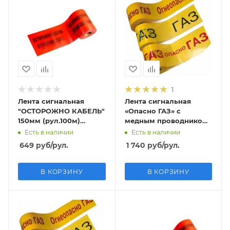
1
Лента сигнальная
Лента сигнальная
"ОСТОРОЖНО КАБЕЛЬ"
«Опасно ГАЗ» с
150мм (рул.100м)
медным проводником
толщина 150 мкм
200мм (рул.250м)
Есть в наличии
Есть в наличии
толщина 35 мкм
649
руб
/рул.
1 740
руб
/рул.
В КОРЗИНУ
В КОРЗИНУ