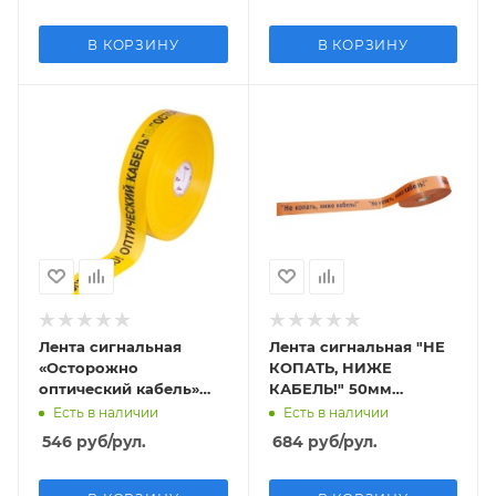
В КОРЗИНУ
В КОРЗИНУ
Лента сигнальная
Лента сигнальная "НЕ
«Осторожно
КОПАТЬ, НИЖЕ
оптический кабель»
КАБЕЛЬ!" 50мм
40мм (рул.500м)
(рул.250м) толщина
Есть в наличии
Есть в наличии
толщина 100 мкм
200 мкм
546
руб
/рул.
684
руб
/рул.