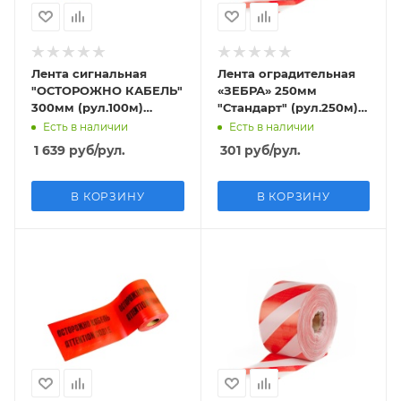
Лента сигнальная
Лента оградительная
"ОСТОРОЖНО КАБЕЛЬ"
«ЗЕБРА» 250мм
300мм (рул.100м)
"Стандарт" (рул.250м)
толщина 200 мкм
толщина 50 мкм
Есть в наличии
Есть в наличии
1 639
руб
/рул.
301
руб
/рул.
В КОРЗИНУ
В КОРЗИНУ