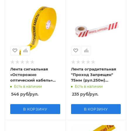
Лента сигнальная
Лента оградительная
«Осторожно
"Проход Запрещен"
оптический кабель»
75мм (рул.250м)
50мм (рул.500м)
толщина 35 мкм
Есть в наличии
Есть в наличии
толщина 80 мкм
546
руб
/рул.
235
руб
/рул.
В КОРЗИНУ
В КОРЗИНУ