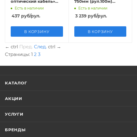
оптический кабель»
750мм (рул.100м)
40мм (рул.500м)
толщина 150 мкм
Есть в наличии
Есть в наличии
толщина 80 мкм
437
руб
/рул.
3 239
руб
/рул.
В КОРЗИНУ
В КОРЗИНУ
←
ctrl
Пред.
След.
ctrl
→
Страницы:
1
2
3
КАТАЛОГ
АКЦИИ
УСЛУГИ
БРЕНДЫ