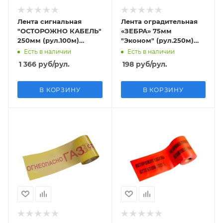
Лента сигнальная
Лента оградительная
"ОСТОРОЖНО КАБЕЛЬ"
«ЗЕБРА» 75мм
250мм (рул.100м)
"Эконом" (рул.250м)
толщина 200 мкм
толщина 30 мкм
Есть в наличии
Есть в наличии
1 366
руб
/рул.
198
руб
/рул.
В КОРЗИНУ
В КОРЗИНУ