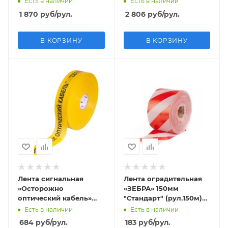
Есть в наличии
Есть в наличии
толщина 50 мкм
200 мкм
1 870
руб
/рул.
2 806
руб
/рул.
В КОРЗИНУ
В КОРЗИНУ
Лента сигнальная
Лента оградительная
«Осторожно
«ЗЕБРА» 150мм
оптический кабель»
"Стандарт" (рул.150м)
50мм (рул.500м)
толщина 50 мкм
Есть в наличии
Есть в наличии
толщина 100 мкм
684
руб
/рул.
183
руб
/рул.