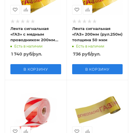
Лента сигнальная
Лента сигнальная
«ГАЗ» с медным
«ГАЗ» 200мм (рул.250м)
проводником 200мм
толщина 50 мкм
(рул.250м) толщина 35
Есть в наличии
Есть в наличии
мкм
1 740
руб
/рул.
736
руб
/рул.
В КОРЗИНУ
В КОРЗИНУ