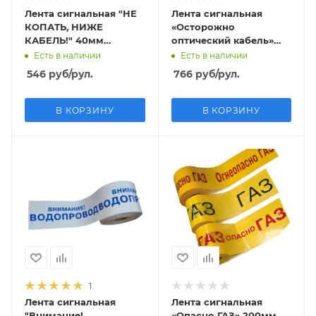
Лента сигнальная "НЕ
Лента сигнальная
КОПАТЬ, НИЖЕ
«Осторожно
КАБЕЛЬ!" 40мм
оптический кабель»
(рул.250м) толщина
80мм (рул.500м)
Есть в наличии
Есть в наличии
200 мкм
толщина 80 мкм
546
руб
/рул.
766
руб
/рул.
В КОРЗИНУ
В КОРЗИНУ
1
Лента сигнальная
Лента сигнальная
"Внимание!
«Опасно ГАЗ» 200мм