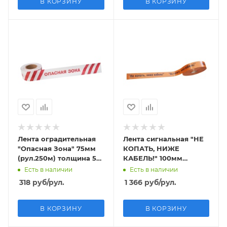
В КОРЗИНУ
В КОРЗИНУ
Лента оградительная
Лента сигнальная "НЕ
"Опасная Зона" 75мм
КОПАТЬ, НИЖЕ
(рул.250м) толщина 50
КАБЕЛЬ!" 100мм
мкм
(рул.250м) толщина
Есть в наличии
Есть в наличии
200 мкм
318
руб
/рул.
1 366
руб
/рул.
В КОРЗИНУ
В КОРЗИНУ