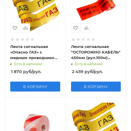
Лента сигнальная
Лента сигнальная
«Опасно ГАЗ» с
"ОСТОРОЖНО КАБЕЛЬ"
медным проводником
450мм (рул.100м)
200мм (рул.250м)
толщина 200 мкм
Есть в наличии
Есть в наличии
толщина 50 мкм
1 870
руб
/рул.
2 459
руб
/рул.
В КОРЗИНУ
В КОРЗИНУ