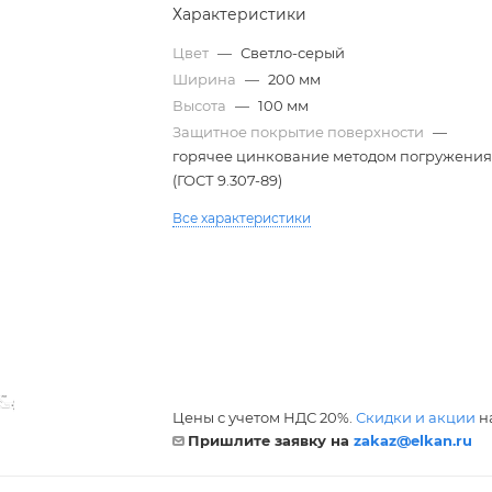
Характеристики
Цвет
—
Светло-серый
Ширина
—
200 мм
Высота
—
100 мм
Защитное покрытие поверхности
—
горячее цинкование методом погружени
(ГОСТ 9.307-89)
Все характеристики
Цены с учетом НДС 20%.
Скидки и акции
на
Пришлите заявку на
zakaz@elkan.ru