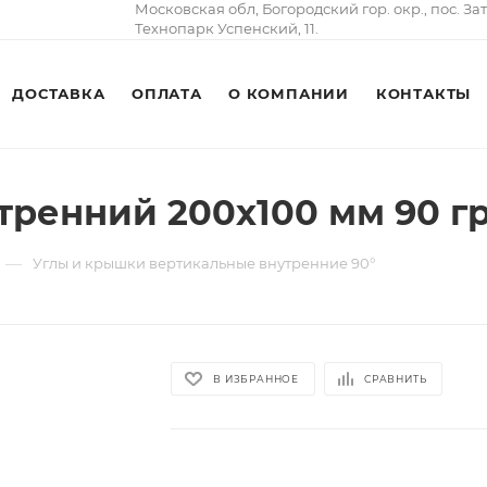
Московская обл, Богородский гор. окр., пос. За
Технопарк Успенский, 11.
ДОСТАВКА
ОПЛАТА
О КОМПАНИИ
КОНТАКТЫ
тренний 200х100 мм 90 г
—
Углы и крышки вертикальные внутренние 90°
В ИЗБРАННОЕ
СРАВНИТЬ