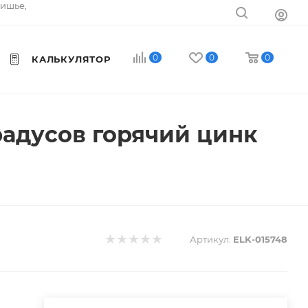
тишье,
0
0
0
КАЛЬКУЛЯТОР
радусов горячий цинк
Артикул:
ELK-015748