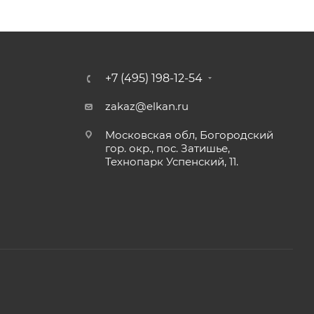
+7 (495) 198-12-54
zakaz@elkan.ru
Московская обл, Богородский
гор. окр., пос. Затишье,
Технопарк Успенский, 11.