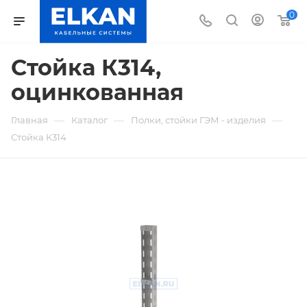
0
Стойка К314,
оцинкованная
—
—
—
Главная
Каталог
Полки, стойки ГЭМ - изделия
Стойка К314