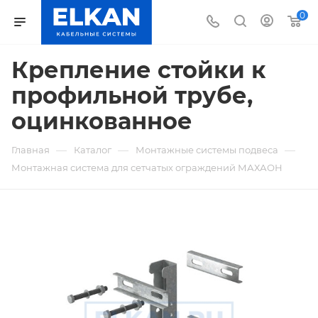
0
Крепление стойки к
профильной трубе,
оцинкованное
—
—
—
Главная
Каталог
Монтажные системы подвеса
Монтажная система для сетчатых ограждений МАХАОН